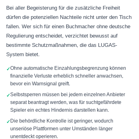
Bei aller Begeisterung für die zusätzliche Freiheit
dürfen die potenziellen Nachteile nicht unter den Tisch
fallen. Wer sich für einen Buchmacher ohne deutsche
Regulierung entscheidet, verzichtet bewusst auf
bestimmte Schutzmaßnahmen, die das LUGAS-
System bietet.
Ohne automatische Einzahlungsbegrenzung können
finanzielle Verluste erheblich schneller anwachsen,
bevor ein Warnsignal greift.
Selbstsperren müssen bei jedem einzelnen Anbieter
separat beantragt werden, was für suchtgefährdete
Spieler ein echtes Hindernis darstellen kann.
Die behördliche Kontrolle ist geringer, wodurch
unseriöse Plattformen unter Umständen länger
unentdeckt operieren.