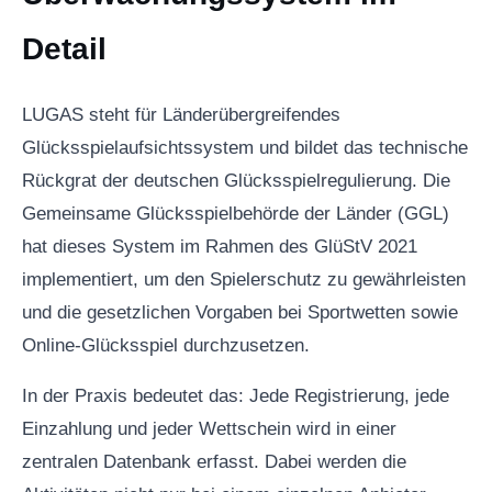
Detail
LUGAS steht für Länderübergreifendes
Glücksspielaufsichtssystem und bildet das technische
Rückgrat der deutschen Glücksspielregulierung. Die
Gemeinsame Glücksspielbehörde der Länder (GGL)
hat dieses System im Rahmen des GlüStV 2021
implementiert, um den Spielerschutz zu gewährleisten
und die gesetzlichen Vorgaben bei Sportwetten sowie
Online-Glücksspiel durchzusetzen.
In der Praxis bedeutet das: Jede Registrierung, jede
Einzahlung und jeder Wettschein wird in einer
zentralen Datenbank erfasst. Dabei werden die