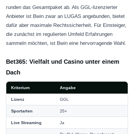
runden das Gesamtpaket ab. Als GGL-lizenzierter
Anbieter ist Bwin zwar an LUGAS angebunden, bietet
dafür aber maximale Rechtssicherheit. Für Einsteiger,
die zunächst im regulierten Umfeld Erfahrungen
sammeln möchten, ist Bwin eine hervorragende Wahl.
Bet365: Vielfalt und Casino unter einem
Dach
Kriterium
Angabe
Lizenz
GGL
Sportarten
25+
Live Streaming
Ja