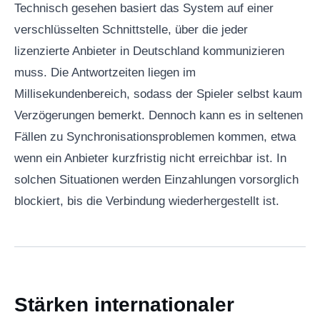
Technisch gesehen basiert das System auf einer
verschlüsselten Schnittstelle, über die jeder
lizenzierte Anbieter in Deutschland kommunizieren
muss. Die Antwortzeiten liegen im
Millisekundenbereich, sodass der Spieler selbst kaum
Verzögerungen bemerkt. Dennoch kann es in seltenen
Fällen zu Synchronisationsproblemen kommen, etwa
wenn ein Anbieter kurzfristig nicht erreichbar ist. In
solchen Situationen werden Einzahlungen vorsorglich
blockiert, bis die Verbindung wiederhergestellt ist.
Stärken internationaler