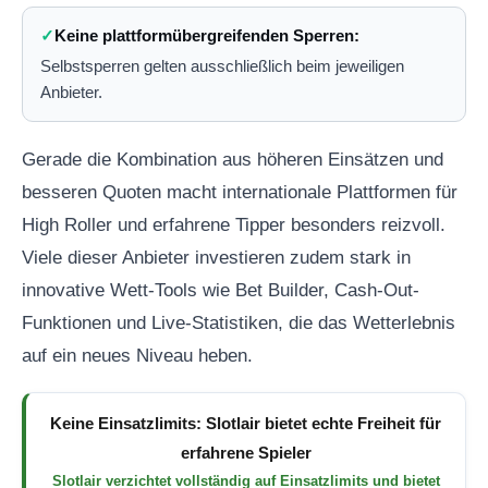
Keine plattformübergreifenden Sperren:
Selbstsperren gelten ausschließlich beim jeweiligen
Anbieter.
Gerade die Kombination aus höheren Einsätzen und
besseren Quoten macht internationale Plattformen für
High Roller und erfahrene Tipper besonders reizvoll.
Viele dieser Anbieter investieren zudem stark in
innovative Wett-Tools wie Bet Builder, Cash-Out-
Funktionen und Live-Statistiken, die das Wetterlebnis
auf ein neues Niveau heben.
Keine Einsatzlimits: Slotlair bietet echte Freiheit für
erfahrene Spieler
Slotlair verzichtet vollständig auf Einsatzlimits und bietet