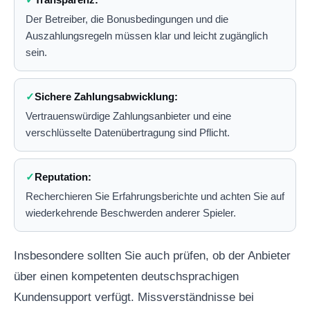
Der Betreiber, die Bonusbedingungen und die
Auszahlungsregeln müssen klar und leicht zugänglich
sein.
Sichere Zahlungsabwicklung:
Vertrauenswürdige Zahlungsanbieter und eine
verschlüsselte Datenübertragung sind Pflicht.
Reputation:
Recherchieren Sie Erfahrungsberichte und achten Sie auf
wiederkehrende Beschwerden anderer Spieler.
Insbesondere sollten Sie auch prüfen, ob der Anbieter
über einen kompetenten deutschsprachigen
Kundensupport verfügt. Missverständnisse bei