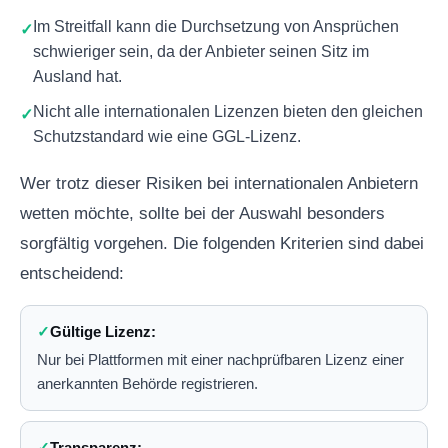
Im Streitfall kann die Durchsetzung von Ansprüchen
schwieriger sein, da der Anbieter seinen Sitz im
Ausland hat.
Nicht alle internationalen Lizenzen bieten den gleichen
Schutzstandard wie eine GGL-Lizenz.
Wer trotz dieser Risiken bei internationalen Anbietern
wetten möchte, sollte bei der Auswahl besonders
sorgfältig vorgehen. Die folgenden Kriterien sind dabei
entscheidend:
Gültige Lizenz:
Nur bei Plattformen mit einer nachprüfbaren Lizenz einer
anerkannten Behörde registrieren.
Transparenz: