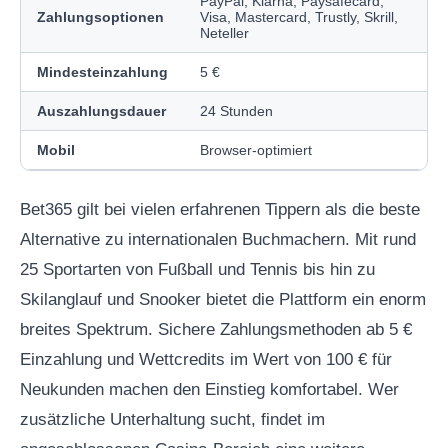
PayPal, Klarna, Paysafecard,
Zahlungsoptionen
Visa, Mastercard, Trustly, Skrill,
Neteller
Mindesteinzahlung
5 €
Auszahlungsdauer
24 Stunden
Mobil
Browser-optimiert
Bet365 gilt bei vielen erfahrenen Tippern als die beste
Alternative zu internationalen Buchmachern. Mit rund
25 Sportarten von Fußball und Tennis bis hin zu
Skilanglauf und Snooker bietet die Plattform ein enorm
breites Spektrum. Sichere Zahlungsmethoden ab 5 €
Einzahlung und Wettcredits im Wert von 100 € für
Neukunden machen den Einstieg komfortabel. Wer
zusätzliche Unterhaltung sucht, findet im