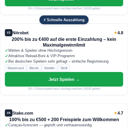
18+ | Glücksspiel kann süchtig machen | AGB gelten
⚡ Schnelle Auszahlung
Nitrobet
★
4.8
#3
200% bis zu €400 auf die erste Einzahlung – kein
Maximalgewinnlimit
✓
Wetten & Spielen ohne Höchstgrenzen
✓
Attraktive Reload-Boni & VIP-Programm
✓
Bei deutschen Spielern sehr gefragt – einfache Registrierung
Mastercard
Bitcoin
Neteller
Skrill
Jetzt Spielen →
18+ | Glücksspiel kann süchtig machen | AGB gelten
Stake.com
★
4.7
#4
100% bis zu €500 + 200 Freispiele zum Willkommen
✓
Curaçao-lizenziert — geprüft und vertrauenswürdig