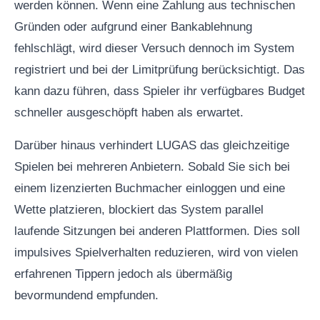
werden können. Wenn eine Zahlung aus technischen
Gründen oder aufgrund einer Bankablehnung
fehlschlägt, wird dieser Versuch dennoch im System
registriert und bei der Limitprüfung berücksichtigt. Das
kann dazu führen, dass Spieler ihr verfügbares Budget
schneller ausgeschöpft haben als erwartet.
Darüber hinaus verhindert LUGAS das gleichzeitige
Spielen bei mehreren Anbietern. Sobald Sie sich bei
einem lizenzierten Buchmacher einloggen und eine
Wette platzieren, blockiert das System parallel
laufende Sitzungen bei anderen Plattformen. Dies soll
impulsives Spielverhalten reduzieren, wird von vielen
erfahrenen Tippern jedoch als übermäßig
bevormundend empfunden.